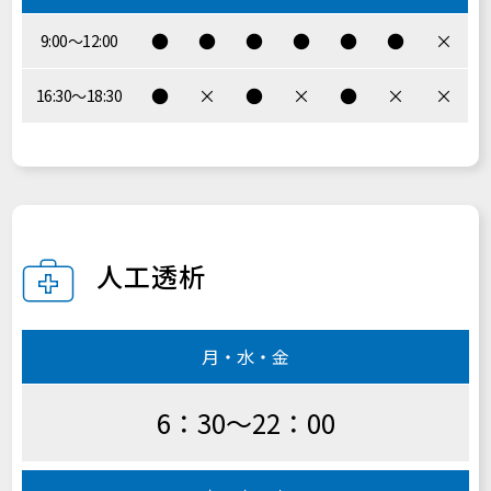
●
●
●
●
●
●
×
9:00〜12:00
●
×
●
×
●
×
×
16:30〜18:30
人工透析
月・水・金
6：30～22：00